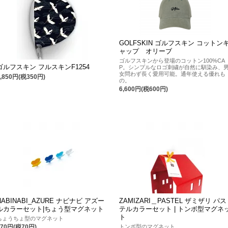
GOLFSKIN ゴルフスキン コットン
ャップ オリーブ
ゴルフスキンから登場のコットン100%CA
ゴルフスキン フルスキンF1254
P。シンプルなロゴ刺繍が自然に馴染み、
女問わず長く愛用可能。通年使える優れも
3,850円(税350円)
の。
6,600円(税600円)
NABINABI_AZURE ナビナビ アズー
ZAMIZARI＿PASTEL ザミザリ パス
ルカラーセット|ちょう型マグネット
テルカラーセット | トンボ型マグネ
ト
ちょうちょ型のマグネット
トンボ型のマグネット
770円(税70円)