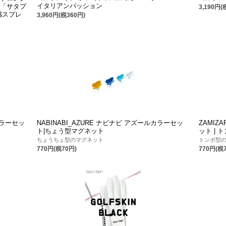
イタリアンパッション
組「サタプ
3,190円(
感スプレ
3,960円(税360円)
カラーセッ
NABINABI_AZURE ナビナビ アズールカラーセッ
ZAMIZ
ト|ちょう型マグネット
ット |
ちょうちょ型のマグネット
トンボ型
770円(税70円)
770円(税