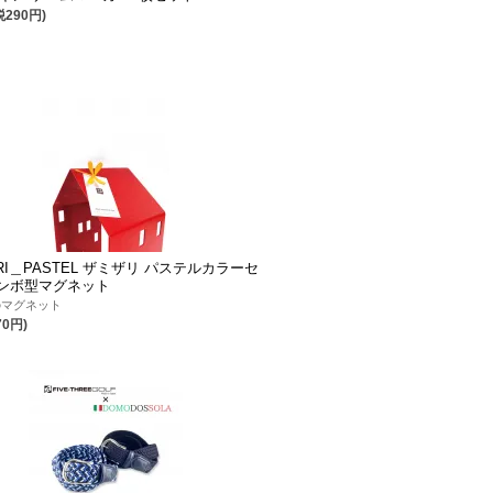
税290円)
ARI＿PASTEL ザミザリ パステルカラーセ
 トンボ型マグネット
のマグネット
70円)